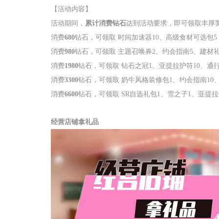
【活动内容】
活动期间，
累计消费钻石
达到活动要求，即可领取丰厚
消费
680
钻石，可领取 时间加速器
10
、高级食材可选包
5
消费
980
钻石，可领取 主题召唤券
2
、约会指南
5
、建材
消费
1980
钻石，可领取 钻石之冠
1
、亚提拉护符
10
、通
消费
3300
钻石，可领取 奶牛风格装修包
1
、约会指南
10
消费
6600
钻石，可领取
SR
自选礼包
1
、雪之子
1
、亚提拉
经营店铺拿礼品