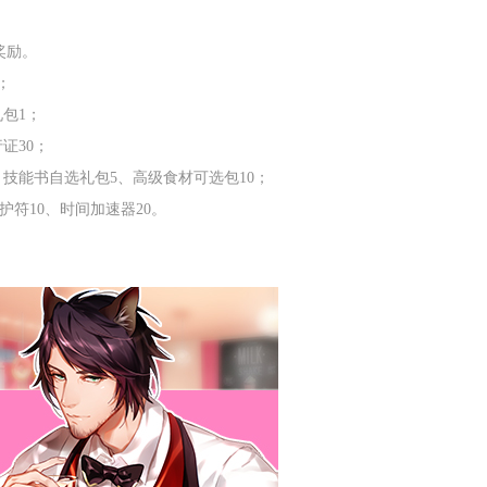
奖励。
；
礼包
1
；
行证
30
；
、技能书自选礼包
5
、高级食材可选包
10
；
护符
10
、时间加速器
20
。