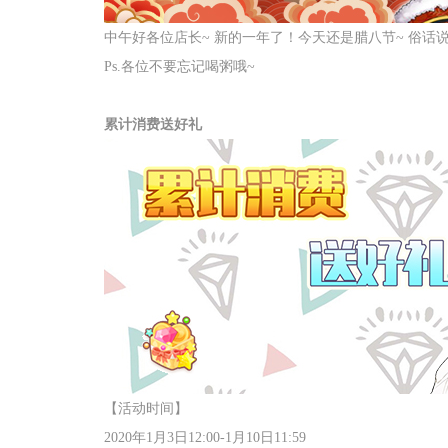
中午好各位店长
~
新的一年了！今天还是腊八节
~
俗话
Ps.各位不要忘记喝粥哦
~
累计消费送好礼
【活动时间】
2020年
1
月
3
日
12:00-1
月
10
日
11:59