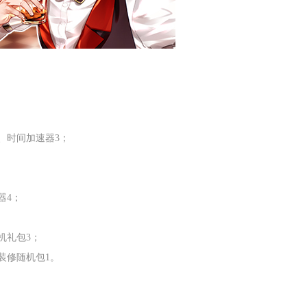
、时间加速器
3
；
器
4
；
；
机礼包
3
；
装修随机包
1
。