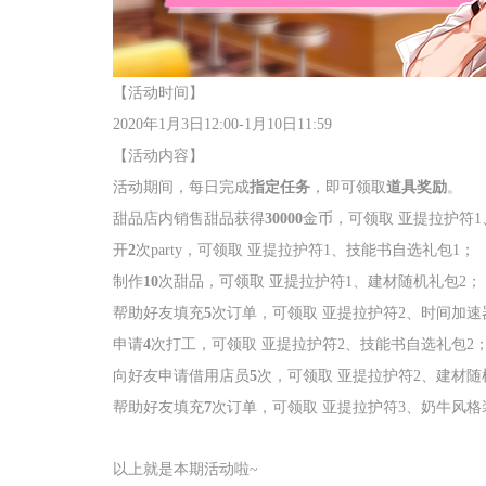
【活动时间】
2020年
1
月
3
日
12:00-1
月
10
日
11:59
【活动内容】
活动期间，每日完成
指定任务
，即可领取
道具奖励
。
甜品店内销售甜品获得
30000
金币，可领取 亚提拉护符
1
开
2
次
party
，可领取 亚提拉护符
1
、技能书自选礼包
1
；
制作
10
次甜品，可领取 亚提拉护符
1
、建材随机礼包
2
；
帮助好友填充
5
次订单，可领取 亚提拉护符
2
、时间加速
申请
4
次打工，可领取 亚提拉护符
2
、技能书自选礼包
2
向好友申请借用店员
5
次，可领取 亚提拉护符
2
、建材随
帮助好友填充
7
次订单，可领取 亚提拉护符
3
、奶牛风格
以上就是本期活动啦
~